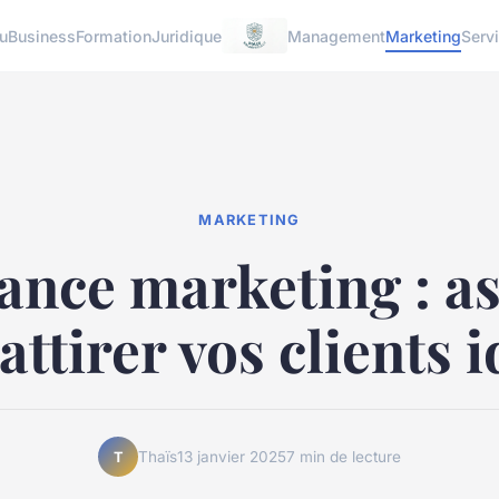
u
Business
Formation
Juridique
Management
Marketing
Serv
MARKETING
ance marketing : a
attirer vos clients 
Thaïs
13 janvier 2025
7 min de lecture
T