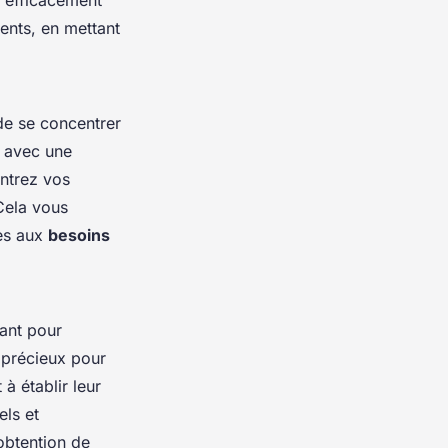
r efficacement
ents, en mettant
 de se concentrer
e avec une
entrez vos
 Cela vous
res aux
besoins
ant pour
t précieux pour
 à établir leur
els et
obtention de