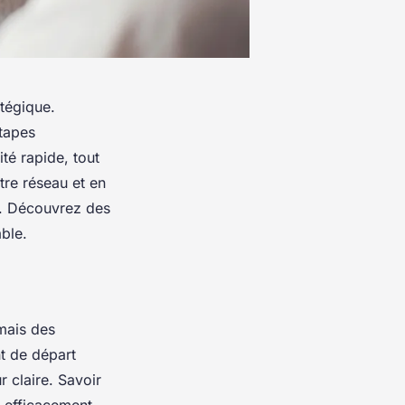
atégique.
étapes
ité rapide, tout
tre réseau et en
e. Découvrez des
ble.
mais des
nt de départ
r claire. Savoir