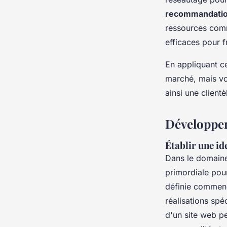
recommandati
ressources comm
efficaces pour f
En appliquant c
marché, mais vo
ainsi une clientè
Développem
Établir une id
Dans le domain
primordiale pour
définie commenc
réalisations sp
d'un site web pe