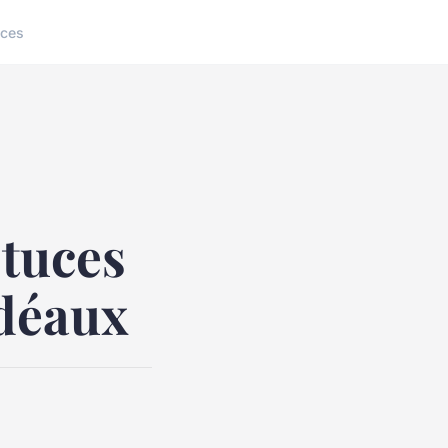
ices
stuces
idéaux