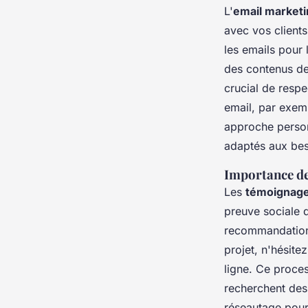
L'
email market
avec vos client
les emails pour
des contenus de 
crucial de respe
email, par exem
approche person
adaptés aux bes
Importance de
Les
témoignage
preuve sociale d
recommandation
projet, n'hésitez
ligne. Ce proces
recherchent des
réseautage pour