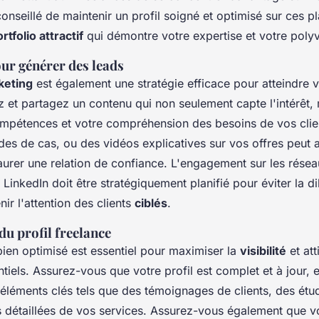
 conseillé de maintenir un profil soigné et optimisé sur ces p
rtfolio attractif
qui démontre votre expertise et votre poly
ur générer des leads
keting
est également une stratégie efficace pour atteindre v
z et partagez un contenu qui non seulement capte l'intérêt, 
mpétences et votre compréhension des besoins de vos clien
udes de cas, ou des vidéos explicatives sur vos offres peut a
taurer une relation de confiance. L'engagement sur les résea
LinkedIn doit être stratégiquement planifié pour éviter la di
nir l'attention des clients
ciblés
.
u profil freelance
 bien optimisé est essentiel pour maximiser la
visibilité
et att
ntiels. Assurez-vous que votre profil est complet et à jour, et
léments clés tels que des témoignages de clients, des étud
s détaillées de vos services. Assurez-vous également que vo