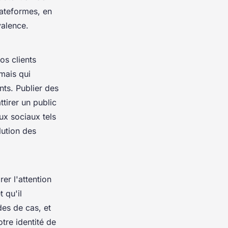
lateformes, en
valence.
os clients
mais qui
ts. Publier des
ttirer un public
ux sociaux tels
lution des
irer l'attention
 qu'il
es de cas, et
tre identité de