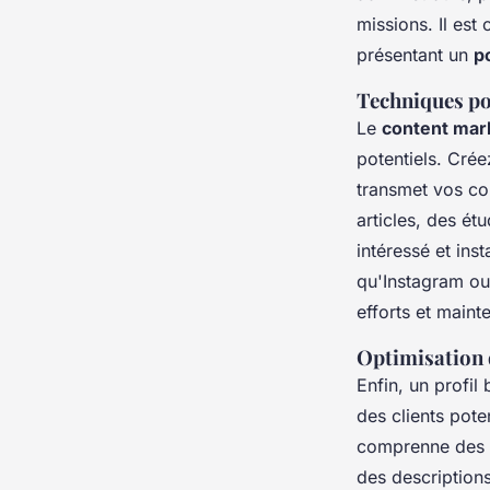
missions. Il est
présentant un
po
Techniques po
Le
content mar
potentiels. Crée
transmet vos co
articles, des ét
intéressé et ins
qu'Instagram ou 
efforts et mainte
Optimisation d
Enfin, un profil
des clients pote
comprenne des é
des description