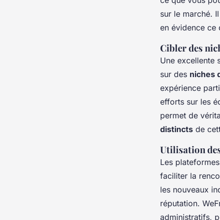
ce que vous pou
sur le marché. I
en évidence ce 
Cibler des ni
Une excellente s
sur des
niches 
expérience parti
efforts sur les 
permet de vérit
distincts
de cett
Utilisation de
Les plateformes
faciliter la ren
les nouveaux i
réputation. WeFr
administratifs, 