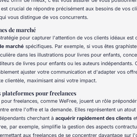
vez offrir de mieux, c'est vous assurer de vous positionne
l est crucial de répondre précisément aux besoins de vos cli
qui vous distingue de vos concurrents.
ches de marché
tratégie pour capturer l'attention de vos clients idéaux est
de marché
spécifiques. Par exemple, si vous êtes graphist
culière dans les illustrations pour livres pour enfants, conc
éditeurs de livres pour enfants ou les auteurs indépendants.
ablement ajuster votre communication et d'adapter vos off
e clientèle, maximisant ainsi votre impact.
s plateformes pour freelances
 pour freelances, comme WeFree, jouent un rôle prépondér
contre entre l'offre et la demande. Elles représentent un atou
ndépendants cherchant à
acquérir rapidement des clients
et
ee, par exemple, simplifie la gestion des aspects contractu
permettant aux freelances de se concentrer davantage sur l'