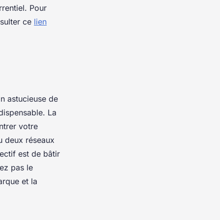
rentiel. Pour
nsulter ce
lien
n astucieuse de
ndispensable. La
trer votre
ou deux réseaux
ctif est de bâtir
ez pas le
rque et la