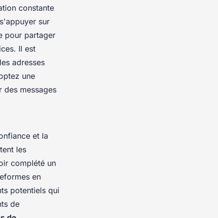
tion constante
 s'appuyer sur
e pour partager
es. Il est
 les adresses
doptez une
er des messages
onfiance et la
tent les
oir complété un
ateformes en
ts potentiels qui
nts de
és de