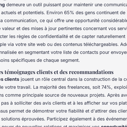
ing
demeure un outil puissant pour maintenir une communica
s actuels et potentiels. Environ 65% des gens continuent de
 la communication, ce qui offre une opportunité considérabl
valeur et des mises à jour pertinentes concernant vos servic
cter les règles de confidentialité et de capter naturellement
ple via votre site web ou des contenus téléchargeables. A
nalisée en segmentant votre liste de contacts pour envoy
oins spécifiques de chaque segment.
s témoignages clients et des recommandations
s clients
jouent un rôle central dans la construction de la c
e votre travail. La majorité des freelances, soit 74%, exploi
s comme principale source de nouveaux projets. Après av
 pas à solliciter des avis clients et à les afficher sur vos pl
sus permet de démontrer votre fiabilité et d'attirer des clien
 solutions éprouvées. Participez également à des événeme
 nouer de nouvelles relations et maximiser vos
opportunit