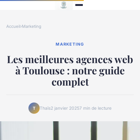
Accueil
›
Marketing
MARKETING
Les meilleures agences web
à Toulouse : notre guide
complet
Thaïs
2 janvier 2025
7 min de lecture
T