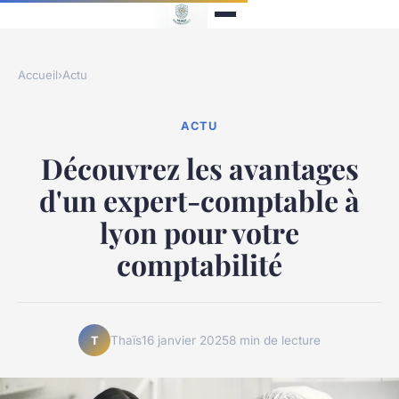
Accueil
›
Actu
ACTU
Découvrez les avantages
d'un expert-comptable à
lyon pour votre
comptabilité
Thaïs
16 janvier 2025
8 min de lecture
T