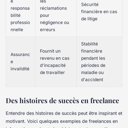
e
les
Sécurité
responsa
réclamations
financière en cas
bilité
pour
de litige
professio
négligence ou
nnelle
erreurs
Stabilité
Fournit un
financière
Assuranc
revenu en cas
pendant les
e
d'incapacité
périodes de
invalidité
de travailler
maladie ou
d'accident
Des histoires de succès en freelance
Entendre des histoires de succès peut être inspirant et
motivant. Voici quelques exemples de freelances en