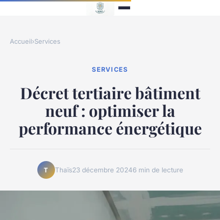
Accueil
›
Services
SERVICES
Décret tertiaire bâtiment
neuf : optimiser la
performance énergétique
Thaïs
23 décembre 2024
6 min de lecture
T