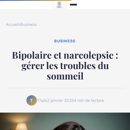
Accueil
›
Business
BUSINESS
Bipolaire et narcolepsie :
gérer les troubles du
sommeil
Thaïs
2 janvier 2025
4 min de lecture
T