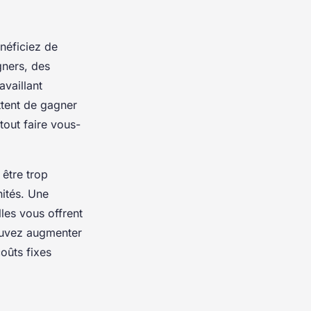
néficiez de
gners, des
availlant
ttent de gagner
tout faire vous-
être trop
nités. Une
lles vous offrent
pouvez augmenter
oûts fixes