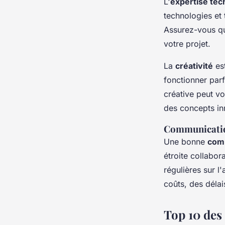
L'
expertise tec
technologies et
Assurez-vous qu'
votre projet.
La
créativité
est
fonctionner parf
créative peut v
des concepts in
Communicatio
Une bonne
com
étroite collabor
régulières sur 
coûts, des délai
Top 10 des