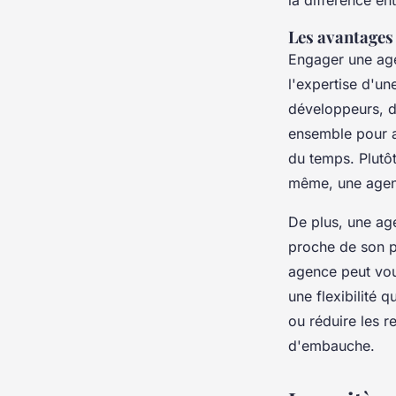
la différence en
Les avantages
Engager une age
l'expertise d'un
développeurs, de
ensemble pour a
du temps. Plutôt
même, une agenc
De plus, une ag
proche de son pr
agence peut vous
une flexibilité
ou réduire les r
d'embauche.