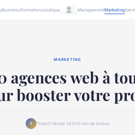
u
Business
Formation
Juridique
Management
Marketing
Serv
MARKETING
0 agences web à to
r booster votre pr
Thaïs
21 février 2025
10 min de lecture
T