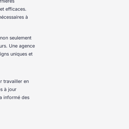
rnières
t efficaces.
nécessaires à
t non seulement
teurs. Une agence
igns uniques et
 travailler en
s à jour
ra informé des