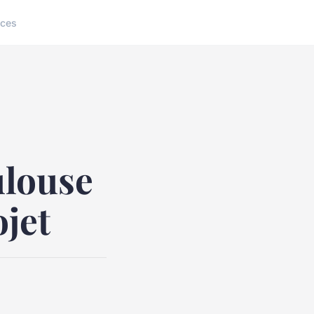
ices
ulouse
ojet