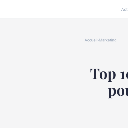
Act
Accueil
›
Marketing
Top 1
pou