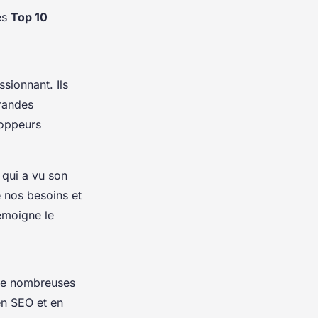
des
Top 10
sionnant. Ils
grandes
loppeurs
 qui a vu son
 nos besoins et
moigne le
 de nombreuses
 en SEO et en