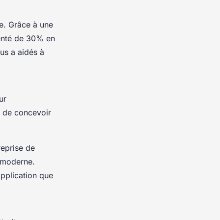
ne. Grâce à une
menté de 30% en
us a aidés à
ur
t de concevoir
reprise de
n moderne.
application que